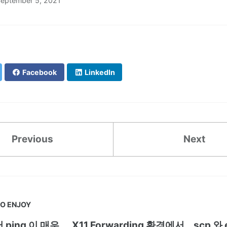
eptember 5, 2021
Facebook
LinkedIn
Previous
Next
O ENJOY
 ping 이 매우
X11 Forwarding 환경에서
scp 와 