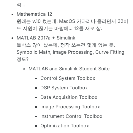
석…
Mathematica 12
원래는 v.10 썼는데, MacOS 카타리나 올리면서 32비
트 지원이 끊기는 바람에… 12를 새로 삼.
MATLAB 2017a + Simulink
툴박스 많이 샀는데, 정작 쓰는건 몇개 없는 듯.
Symbolic Math, Image Processing, Curve Fitting
정도?
MATLAB and Simulink Student Suite
Control System Toolbox
DSP System Toolbox
Data Acquisition Toolbox
Image Processing Toolbox
Instrument Control Toolbox
Optimization Toolbox