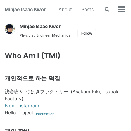
Minjae Isaac Kwon
About
Posts
Toggle
Tog
search
men
Minjae Isaac Kwon
Follow
Physicist, Engineer, Mechanics
Who Am I (TMI)
개인적으로 하는 덕질
浅倉樹々, つばきファクトリー. (Asakura Kiki, Tsubaki
Factory)
Blog
,
Instagram
Hello Project.
Information